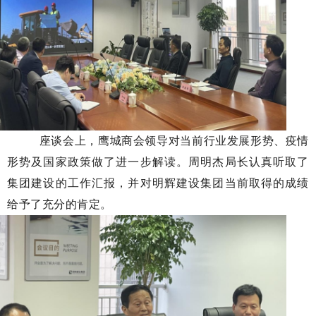
座谈会上，鹰城商会领导对当前行业发展形势、疫情
形势及国家政策做了进一步解读。周明杰局长认真听取了
集团建设的工作汇报，并对明辉建设集团当前取得的成绩
给予了充分的肯定。