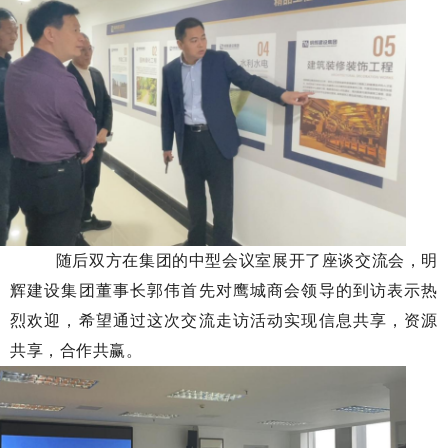
随后双方在集团的中型会议室展开了座谈交流会，明
辉建设集团董事长郭伟首先对鹰城商会领导的到访表示热
烈欢迎，希望通过这次交流走访活动实现信息共享，资源
共享，合作共赢。