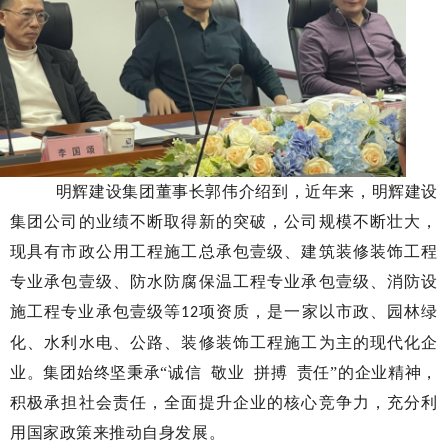
明辉建设集团董事长郭伟介绍到，近年来，明辉建设
集团公司的业绩不断取得新的突破，公司规模不断壮大，
现具有市政公用工程施工总承包壹级、建筑装修装饰工程
专业承包壹级、防水防腐保温工程专业承包壹级、消防设
施工程专业承包壹级等
项资质，是一家以市政、园林绿
12
化、水利水电、公路、装修装饰工程施工为主的现代化企
业。集团始终坚秉承“诚信
敬业
拼搏
责任”的企业精神，
积极承担社会责任，全面提升企业的核心竞争力，充分利
用国家政策来推动自身发展。