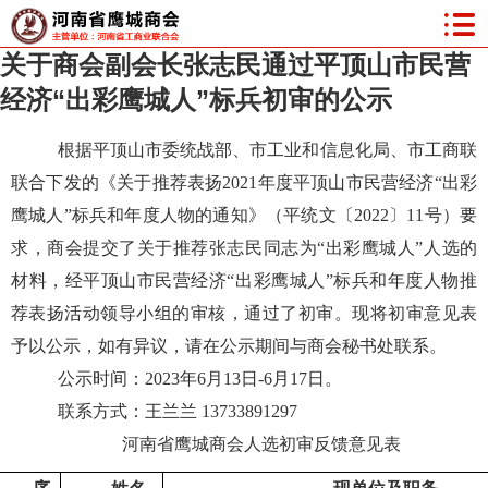
关于商会副会长张志民通过平顶山市民营
经济“出彩鹰城人”标兵初审的公示
根据
平顶山市委统战部、市工业和信息化局、市工商联
联合下发的
《关于推荐表扬
2021年度平顶山市民营经济“出彩
鹰城人”标兵和年度人物的通知》（平统文〔2022〕11号）要
求
，
商会
提交了关于推荐
张志民
同志为
“出彩鹰城人”
人选
的
材料，经平顶山
市民营经济
“出彩鹰城人”标兵和年度人物推
荐表扬活动领导
小组的审核，通过了
初审
。
现将初审意见
表
予以公示，如有异议，
请在公示期间与商会秘书处联系。
公示时间：
2023年6月13日-6月17日。
联系方式：王兰兰
13733891297
河南省鹰城商会人选初审反馈意见表