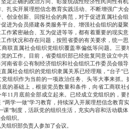
、坚定正确的政治方向、彰显统战性经济性民间性有机
作、扎实开展理想信念教育实践活动、不断增强广大
营、创业创新、回报社会的典范，对于促进直属社会组
于促进为会员搭建各类服务平台、增强社会组织的凝聚
建工作紧密融合、互为促进等等，都有着重要的现实意
建工作状况和存在问题，按照省委的有关要求，统一思
工商联直属社会组织党组织覆盖率偏低等问题。三要
展党的工作。目前，省委组织部已经批复同意设立中共
共河南省非公有制经济组织和社会组织工作委员会领导
直属社会组织的党组织隶属关系已经理顺，“台子”已
立党组织作为当前的一项政治任务、头等大事来抓。
摸底的基础上，根据党员数量和条件，向省工商联社
今年11月底前全部成立起来。已经成立党组织的，要
 “两学一做”学习教育，持续深入开展理想信念教育
会一课”制度，活跃党的组织生活，充实内容和活动载
色社会组织。
关组织部负责人参加了会议。