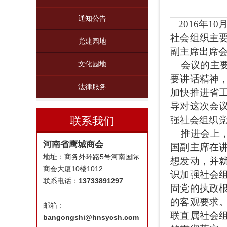
通知公告
2016年1
社会组织主
党建园地
副主席出席
会议的主要
文化园地
要讲话精神
法律服务
加快推进省
导对这次会
联系我们
强社会组织
推进会上，
河南省鹰城商会
国副主席在
地址：商务外环路5号河南国际
想发动，并
商会大厦10楼1012
识加强社会
联系电话：
13733891297
固党的执政
的客观要求
邮箱 :
联直属社会
bangongshi@hnsycsh.com