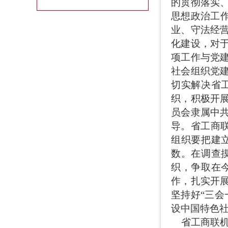
的贯彻落实
思想政治工
业、守法经
化建设，对
项工作与党
社会组织党
切实解决省
织，积极开
员会隶属中
导。省工商联
组织要把建
数。在调查
织，争取在
作，扎实开展
坚持好“三
设中国特
省工商联机