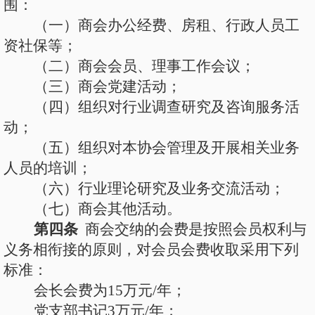
围：
（一）商会办公经费、房租
、行政人员工
资社保等
；
（二）商会会员、理事工作会议；
（
三
）
商会党建活动；
（
四
）组织对行业调查研究及咨询服务活
动；
（
五
）组织对本协会管理及开展相关业务
人员的培训；
（
六
）行业理论研究及业务交流活动；
（
七
）商会其他活动。
第四条
商会交纳的会费是按照会员权利与
义务相衔接的原则，对会员会费收取采用下列
标准：
会长会费为
15
万元
/年；
党支部书记
3万元/年；