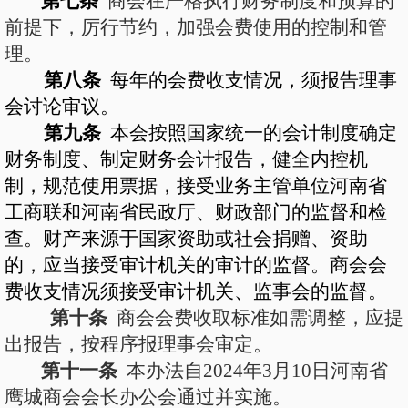
第七条
商会在严格执行财务制度和预算的
前提下，厉行节约，加强会费使用的控制和管
理。
第八条
每年的会费收支情况，须报告理事
会讨论审议。
第九条
本会按照国家统一的会计制度确定
财务制度、制定财务会计报告，健全内控机
制，规范使用票据，接受
业务主管单位河南省
工商联和河南省民政厅、财政部门的
监督
和检
查
。财产来源于国家资助或社会捐赠、资助
的，应当接受审计机关
的审计的
监督。
商会会
费收支情况须接受审计机关、监事会的监督。
第十条
商会会费收取标准如需调整，应提
出报告，按程序报理事会审定。
第十
一
条
本办法自
2024年3月10日
河南省
鹰城商会会长办公会
通过
并
实施。