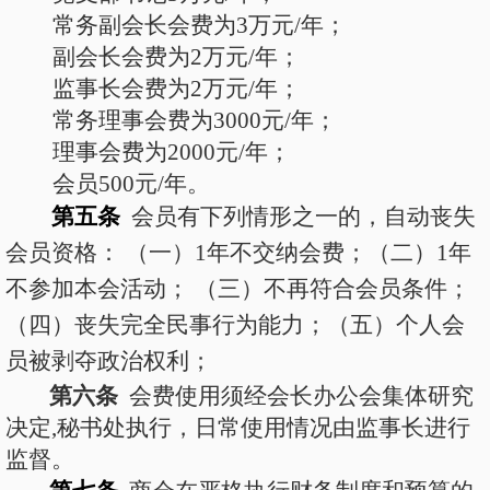
常务
副会长会费为
3
万元
/年；
副会长会费为
2
万元
/年；
监事长会费为
2万元/年；
常务
理事会费为
3
000
元
/年；
理事会费为
2000元/年；
会员
500
元
/年。
第五条
会员有下列情形之一的，自动丧失
会员资格：
（一）
1年不交纳会费；（二）1年
不参加本会活动； （三）不再符合会员条件；
（四）丧失完全民事行为能力；（五）个人会
员被剥夺政治权利；
第六条
会费使用须经会长办公会集体研究
决定
,秘书处执行，日常使用情况由监事长进行
监督。