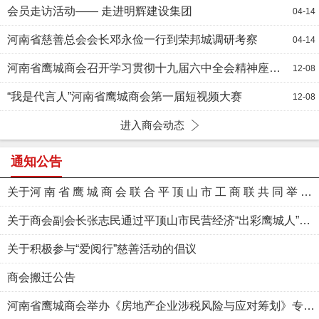
会员走访活动—— 走进明辉建设集团
04-14
河南省慈善总会会长邓永俭一行到荣邦城调研考察
04-14
河南省鹰城商会召开学习贯彻十九届六中全会精神座谈会
12-08
“我是代言人”河南省鹰城商会第一届短视频大赛
12-08
进入商会动态
通知公告
关于河 南 省 鹰 城 商 会 联 合 平 顶 山 市 工 商 联 共 同 举 办 “数 字 化 转 型 的 思 考 与 探 索” 专 题 讲 座的通知
关于商会副会长张志民通过平顶山市民营经济“出彩鹰城人”标兵初审的公示
关于积极参与“爱阅行”慈善活动的倡议
商会搬迁公告
河南省鹰城商会举办《房地产企业涉税风险与应对筹划》专题讲座的通知