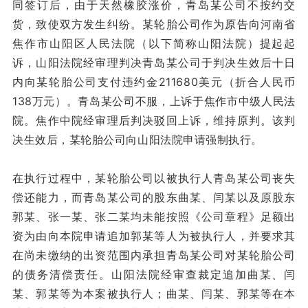
同签订后，由于天然橡胶涨价，青岛某公司不按约交
货，致使双方发生纠纷。某轮胎公司作为原告向河南省
焦作市山阳区人民法院（以下简称山阳法院）提起起
诉，山阳法院经审理判决青岛某公司于判决生效后十日
内向某轮胎公司支付违约金211680美元（折合人民币
138万元）。青岛某公司不服，上诉于焦作市中级人民法
院。焦作中院经审理后判决驳回上诉，维持原判。该判
决生效后，某轮胎公司向山阳法院申请强制执行。
在执行过程中，某轮胎公司以被执行人青岛某公司丧失
偿还能力，而青岛某公司的股东曲某、闫某以及原股东
郭某、张一某、张二某均未能按照《公司章程》足额出
资为由向本院申请追加郭某等人为被执行人，并要求其
在尚未缴纳的出资范围内承担青岛某公司对某轮胎公司
的债务清偿责任。山阳法院经审查裁定追加曲某、闫
某、郭某等为本案被执行人；曲某、闫某、郭某等在本