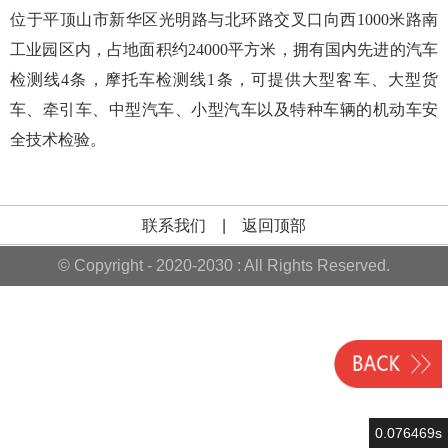
位于平顶山市新华区光明路与北环路交叉口向西
1000米路南
工业园区内，占地面积约24000平方米，拥有国内先进的汽车
检测线4条，摩托车检测线1条，可提供大型客车、大型货
车、牵引车、中型汽车、小型汽车以及特种车辆的机动车安
全技术检验。
联系我们
|
返回顶部
© Copyright - 2020-2030 : All Rights Reserved.
0.076469s