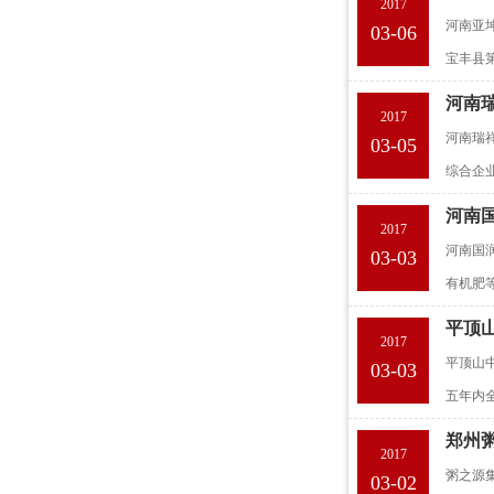
2017
河南亚
03-06
宝丰县
河南
2017
河南瑞
03-05
综合企
河南
2017
河南国
03-03
有机肥
平顶
2017
平顶山
03-03
五年内
郑州
2017
粥之源
03-02