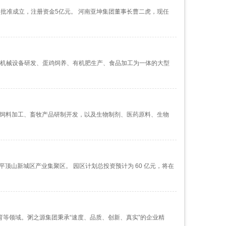
局批准成立，注册资金5亿元。 河南亚坤集团董事长曹二虎，现任
机械设备研发、蛋鸡饲养、有机肥生产、食品加工为一体的大型
色饲料加工、畜牧产品研制开发，以及生物制剂、医药原料、生物
平顶山新城区产业集聚区。 园区计划总投资预计为 60 亿元，将在
育等领域。粥之源集团秉承“速度、品质、创新、真实”的企业精