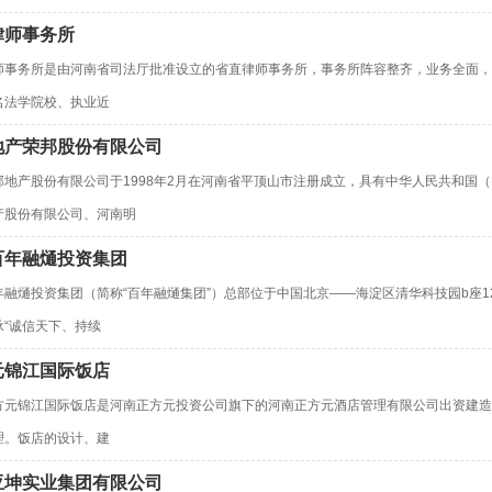
律师事务所
师事务所是由河南省司法厅批准设立的省直律师事务所，事务所阵容整齐，业务全面，
名法学院校、执业近
地产荣邦股份有限公司
邦地产股份有限公司于1998年2月在河南省平顶山市注册成立，具有中华人民共和国（
产股份有限公司、河南明
百年融熥投资集团
年融熥投资集团（简称“百年融熥集团”）总部位于中国北京——海淀区清华科技园b座
承“诚信天下、持续
元锦江国际饭店
方元锦江国际饭店是河南正方元投资公司旗下的河南正方元酒店管理有限公司出资建造，
理。饭店的设计、建
亚坤实业集团有限公司