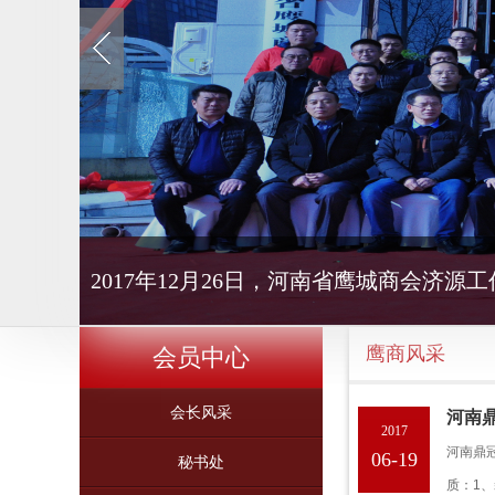
2017年12月26日，河南省鹰城商会济源
鹰商风采
会员中心
会长风采
河南
2017
河南鼎
06-19
秘书处
质：1