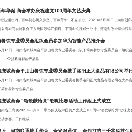
年华诞 商会举办庆祝建党100周年文艺庆典
程波澜壮阔，百年初心历久弥坚，百年芳华，不忘初心。2021年6月30日，为热烈
南省鹰城商会特联合正方元国际锦江酒店、平顶山银行郑州分行、河南财政金融学院举
山餐饮专业委员会组织会员参加华为智能产品推介会
1年5月16日，河南省鹰城商会平顶山餐饮专业委员会（以下简称餐饮专业委员会）组
ate X2折叠屏智能产品推
省鹰城商会平顶山餐饮专业委员会携手洛阳正大食品有限公司举
1年5月15日，河南省鹰城商会平顶山餐饮专业委员会携手洛阳正大食品有限公司在大
下简称餐饮专业委员会）
省鹰城商会 “颂歌献给党”歌咏比赛活动工作组正式成立
南省工商联2021年6月18日举办的庆祝中国共产党成立100周年“颂歌献给党”歌咏
成功参赛。工作组成
控股、河南联通携手华为、全光网通信， 合作打造三千兆科技住