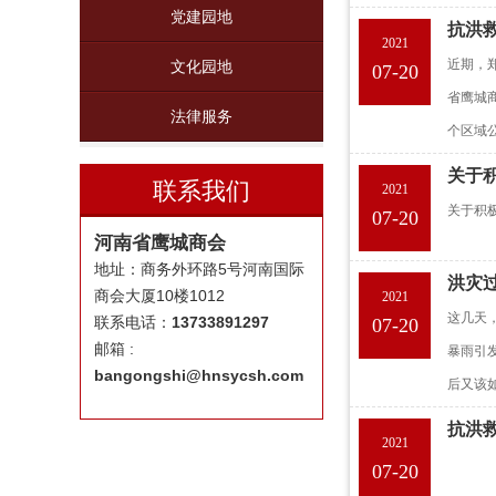
党建园地
抗洪
2021
近期，
文化园地
07-20
省鹰城
法律服务
个区域
关于
联系我们
2021
关于积
07-20
河南省鹰城商会
地址：商务外环路5号河南国际
洪灾
商会大厦10楼1012
2021
这几天
联系电话：
13733891297
07-20
邮箱 :
暴雨引
bangongshi@hnsycsh.com
后又该
抗洪
2021
07-20