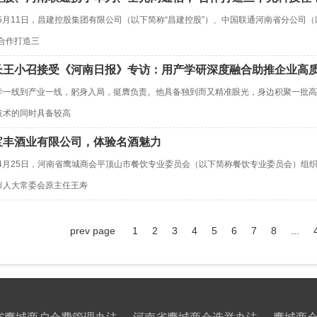
年5月11日，昌建控股集团有限公司（以下简称“昌建控股”）、中国联通河南省分公司（
“合作打造三
长王小召接受《河南日报》专访：用产学研深度融合助推企业高
学一线到产业一线，躬身入局，挺膺负责。他具备独到而又精准眼光，身边积聚一批高
技术的同时具备较高
宝丰酒业有限公司，体验名酒魅力
1年4月25日，河南省鹰城商会平顶山市餐饮专业委员会（以下简称餐饮专业委员会）
市人大常委会原主任王寿
prev page
1
2
3
4
5
6
7
8
...