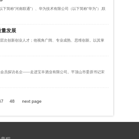
以下简称“河南联通”）、华为技术有限公司（以下简称“华为”）,联
质量发展
层次创新创业人才；他视角广阔、专业成熟、思维创新。以其掌
组织会员探访名企——走进宝丰酒业有限公司。平顶山市委原书记宋
47
48
next page