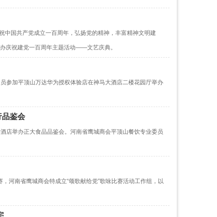
庆祝中国共产党成立一百周年，弘扬党的精神，丰富精神文明建
办庆祝建党一百周年主题活动——文艺庆典。
织会员参加平顶山万达华为授权体验店在神马大酒店二楼花园厅举办
行品鉴会
秦宴酒店举办正大食品品鉴会。河南省鹰城商会平顶山餐饮专业委员
比赛，河南省鹰城商会特成立“颂歌献给党”歌咏比赛活动工作组，以
宅