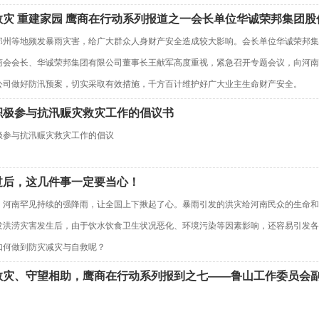
救灾 重建家园 鹰商在行动系列报道之一会长单位华诚荣邦集团
郑州等地频发暴雨灾害，给广大群众人身财产安全造成较大影响。会长单位华诚荣邦集
商会会长、华诚荣邦集团有限公司董事长王献军高度重视，紧急召开专题会议，向河南
公司做好防汛预案，切实采取有效措施，千方百计维护好广大业主生命财产安全。
积极参与抗汛赈灾救灾工作的倡议书
极参与抗汛赈灾救灾工作的倡议
过后，这几件事一定要当心！
，河南罕见持续的强降雨，让全国上下揪起了心。暴雨引发的洪灾给河南民众的生命和
发洪涝灾害发生后，由于饮水饮食卫生状况恶化、环境污染等因素影响，还容易引发各
如何做到防灾减灾与自救呢？
救灾、守望相助，鹰商在行动系列报到之七——鲁山工作委员会